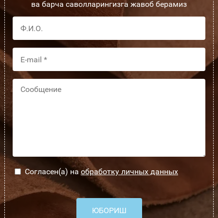
ва барча саволларингизга жавоб берамиз
Согласен(а) на
обработку личных данных
ЮБОРИШ