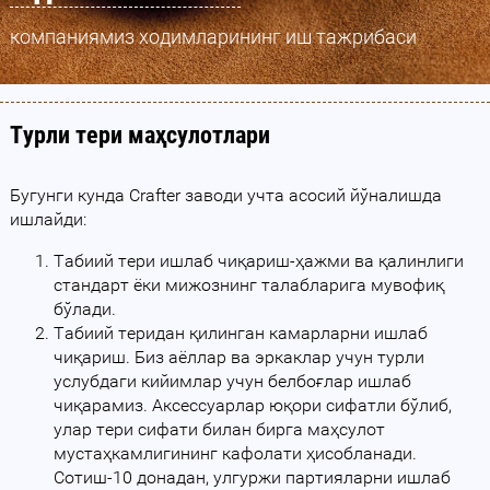
компаниямиз ходимларининг иш тажрибаси
Турли тери маҳсулотлари
Бугунги кунда Crafter заводи учта асосий йўналишда
ишлайди:
Табиий тери ишлаб чиқариш-ҳажми ва қалинлиги
стандарт ёки мижознинг талабларига мувофиқ
бўлади.
Табиий теридан қилинган камарларни ишлаб
чиқариш. Биз аёллар ва эркаклар учун турли
услубдаги кийимлар учун белбоғлар ишлаб
чиқарамиз. Аксессуарлар юқори сифатли бўлиб,
улар тери сифати билан бирга маҳсулот
мустаҳкамлигининг кафолати ҳисобланади.
Сотиш-10 донадан, улгуржи партияларни ишлаб