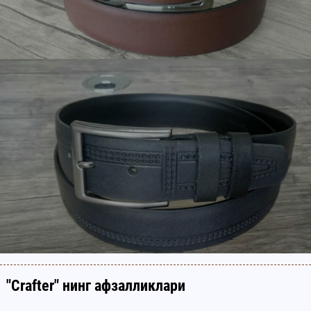
"Crafter" нинг афзалликлари