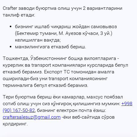
Crafter заводи буюртма олиш учун 2 вариантларини
таклиф етади:
бизнинг ишлаб чиқариш жойдан самовывоз
(Бектемир тумани, М. Ауезов кўчаси, 3 уй.)
келишилган вақтда;
манзилингизга етказиб бериш.
Тошкентда, Ўзбекистоннинг бошқа вилоятларига -
курерлик ва transport компаниялари курсларида бепул
етказиб берамиз. Експорт ТC томонидан амалга
оширилади-биз уни transport компаниясининг
терминалига бепул етказиб берамиз.
Тери буюртма бериш ёки камарлар, махсус поябзал
сотиб олиш учун сиз қўнғироқ қилишингиз мумкин:
+998
(90) 167-50-82
, бизнинг електрон почта ёзиш:
craftersalesuz@gmail.com
-ёки веб-сайтида сўров
қолдиринг.