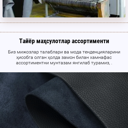
Тайёр маҳсулотлар ассортименти
Биз мижозлар талаблари ва мода тенденцияларини
ҳисобга олган ҳолда замон билан хамнафас
ассортиментни мунтазам янгилаб турамиз, .