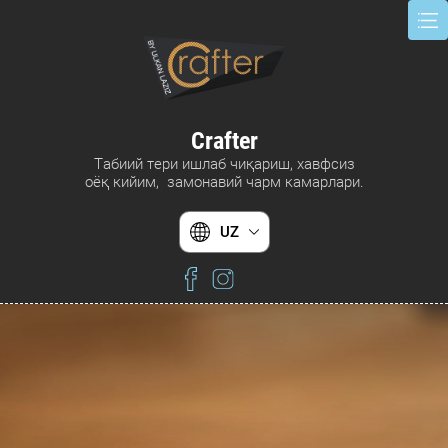
Crafter
Табиий тери ишлаб чиқариш, хавфсиз
оёқ кийим, замонавий чарм камарлари.
UZ