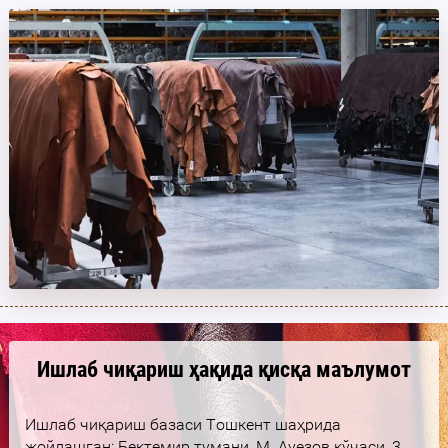
Ишлаб чиқариш ҳақида қисқа маълумот
Ишлаб чиқариш базаси Тошкент шаҳрида
жойлашган: Бектемир тумани, М. Ауезов кўчаси, 3