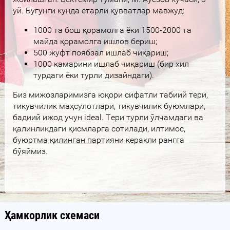
уй. Бугунги кунда етарли қувватлар мавжуд:
1000 та бош қорамолга ёки 1500-2000 та
майда қорамолга ишлов бериш;
500 жуфт поябзал ишлаб чиқариш;
1000 камарини ишлаб чиқариш (бир хил
турдаги ёки турли дизайндаги).
Биз мижозларимизга юқори сифатли табиий тери,
тикувчилик маҳсулотлари, тикувчилик буюмлари,
бадиий ижод учун ideal. Тери турли ўлчамдаги ва
қалинликдаги қисмларга сотилади, илтимос,
буюртма қилинган партияни керакли рангга
бўяймиз.
Ҳамкорлик схемаси