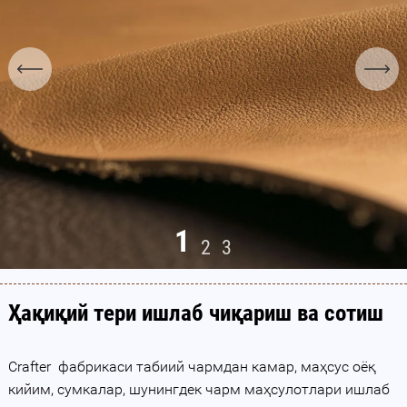
1
2
3
Ҳақиқий тери ишлаб чиқариш ва сотиш
Crafter фабрикаси табиий чармдан камар, маҳсус оёқ
кийим, сумкалар, шунингдек чарм маҳсулотлари ишлаб