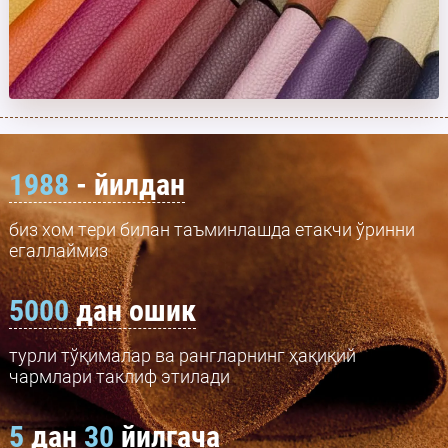
1988
- йилдан
биз хом тери билан таъминлашда етакчи ўринни
егаллаймиз
5000
дан ошик
турли тўқималар ва рангларнинг ҳақиқий
чармлари таклиф этилади
5
дан
30
йилгача