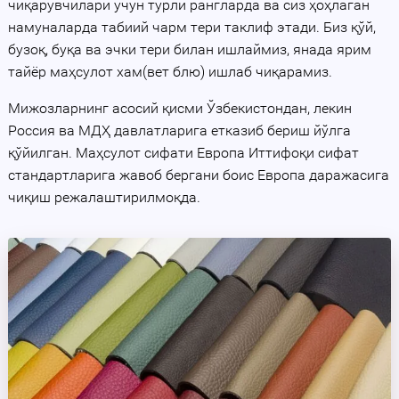
чиқарувчилари учун турли рангларда ва сиз ҳоҳлаган
намуналарда табиий чарм тери таклиф этади. Биз қўй,
бузоқ, буқа ва эчки тери билан ишлаймиз, янада ярим
тайёр маҳсулот хам(вет блю) ишлаб чиқарамиз.
Мижозларнинг асосий қисми Ўзбекистондан, лекин
Россия ва МДҲ давлатларига етказиб бериш йўлга
қўйилган. Маҳсулот сифати Европа Иттифоқи сифат
стандартларига жавоб бергани боис Европа даражасига
чиқиш режалаштирилмоқда.