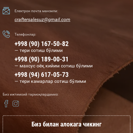
Електрон почта манзили:
craftersalesuz@gmail.com
Телефонлар:
+998 (90) 167-50-82
— тери сотиш бўлими
+998 (90) 189-00-31
— махсус оёқ кийим сотиш бўлими
+998 (94) 617-05-73
— тери камарлар сотиш бўлими
Биз ижтимоий тармоқлардамиз:
Биз билан алокага чикинг