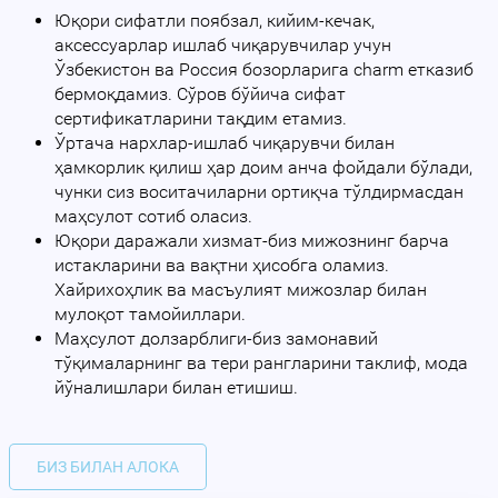
Юқори сифатли поябзал, кийим-кечак,
аксессуарлар ишлаб чиқарувчилар учун
Ўзбекистон ва Россия бозорларига charm етказиб
бермоқдамиз. Сўров бўйича сифат
сертификатларини тақдим етамиз.
Ўртача нархлар-ишлаб чиқарувчи билан
ҳамкорлик қилиш ҳар доим анча фойдали бўлади,
чунки сиз воситачиларни ортиқча тўлдирмасдан
маҳсулот сотиб оласиз.
Юқори даражали хизмат-биз мижознинг барча
истакларини ва вақтни ҳисобга оламиз.
Хайрихоҳлик ва масъулият мижозлар билан
мулоқот тамойиллари.
Маҳсулот долзарблиги-биз замонавий
тўқималарнинг ва тери рангларини таклиф, мода
йўналишлари билан етишиш.
БИЗ БИЛАН АЛОКА