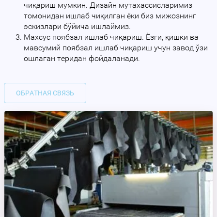
чиқариш мумкин. Дизайн мутахассисларимиз
томонидан ишлаб чиқилган ёки биз мижознинг
эскизлари бўйича ишлаймиз.
Махсус поябзал ишлаб чиқариш. Ёзги, қишки ва
мавсумий поябзал ишлаб чиқариш учун завод ўзи
ошлаган теридан фойдаланади.
ОБРАТНАЯ СВЯЗЬ